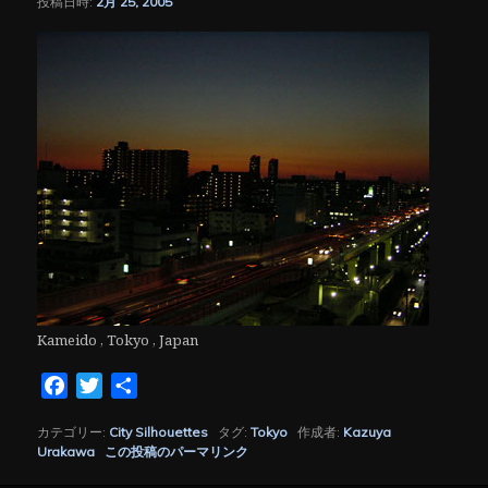
投稿日時:
2月 25, 2005
シ
ョ
ン
Kameido , Tokyo , Japan
Facebook
Twitter
共
有
カテゴリー:
City Silhouettes
タグ:
Tokyo
作成者:
Kazuya
Urakawa
この投稿のパーマリンク