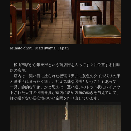
Minato-chou , Matsuyama , Japan
松山市駅から銀天街という商店街を入ってすぐに位置する甘味
処の店舗。
店内は、濃い目に塗られた板張り天井に灰色のタイル張りの床
と派手さはまったく無く、抑え気味な照明ということもあって、
一見、静的な印象。かと思えば、互い違いのドット状にレイアウ
トされた天井の照明器具が室内に斜め方向の動きを与えていて、
静か過ぎない居心地のいい空間を作り出しています。