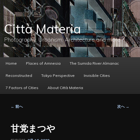
メ
イ
ン
コ
Città Materia
ン
テ
ン
Photography, Urbanism, Architecture and more
ツ
へ
移
動
メ
Home
Places of Amnesia
The Sumida River Almanac
イ
ン
Reconstructed
Tokyo Perspective
Invisible Cities
メ
ニ
7 Factors of Cities
About Città Materia
ュ
ー
投
←
前へ
次へ
→
稿
ナ
ビ
甘党まつや
ゲ
ー