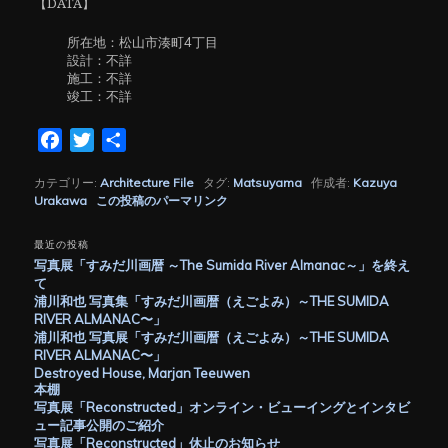
【DATA】
所在地：松山市湊町4丁目
設計：不詳
施工：不詳
竣工：不詳
Facebook
Twitter
共
有
カテゴリー:
Architecture File
タグ:
Matsuyama
作成者:
Kazuya
Urakawa
この投稿のパーマリンク
最近の投稿
写真展「すみだ川画暦 ～The Sumida River Almanac～」を終え
て
浦川和也 写真集「すみだ川画暦（えごよみ）～THE SUMIDA
RIVER ALMANAC〜」
浦川和也 写真展「すみだ川画暦（えごよみ）～THE SUMIDA
RIVER ALMANAC〜」
Destroyed House, Marjan Teeuwen
本棚
写真展「Reconstructed」オンライン・ビューイングとインタビ
ュー記事公開のご紹介
写真展「Reconstructed」休止のお知らせ