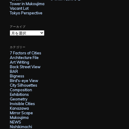
Tower in Mukoujima
Vacant Lot
Tokyo Perspective
アーカイブ
ア
ー
カ
イ
カテゴリー
ブ
7 Factors of Cities
Architecture File
Art Writing
Back Street View
BAR
Bigness
Bird's-eye View
City Silhouettes
Composition
Exhibitions
Geometry
Invisible Cities
Kanazawa
Mirror Scape
Mukoujima
NEWS
Nishikimachi