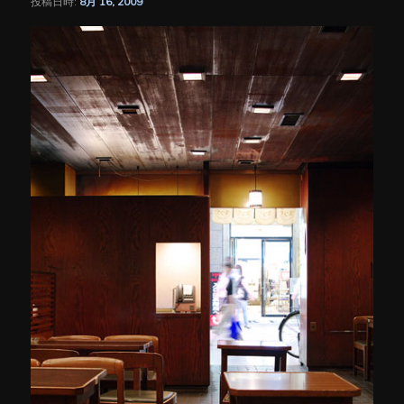
投稿日時:
8月 16, 2009
シ
ョ
ン