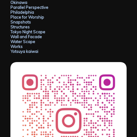
Okinawa
Parallel Perspective
Philadelphia
Place for Worship
Snapshots
Structures
Tokyo Night Scape
Wall and Facade
Water Scape
Works
Yotsuya kaiwai