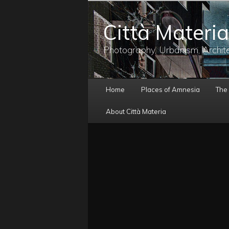
メ
イ
Città Materia
ン
コ
ン
Photography, Urbanism, Archit
テ
ン
ツ
メ
へ
Home
Places of Amnesia
The
イ
移
ン
動
About Città Materia
メ
ニ
ュ
ー