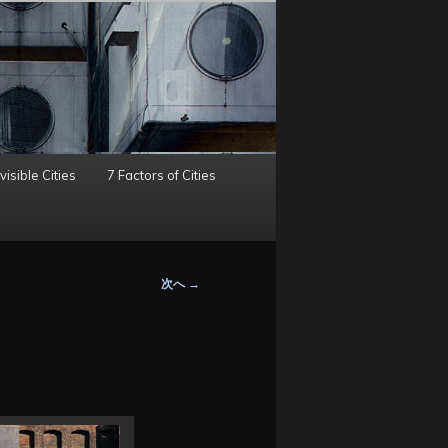
visible Cities
7 Factors of Cities
次へ
→