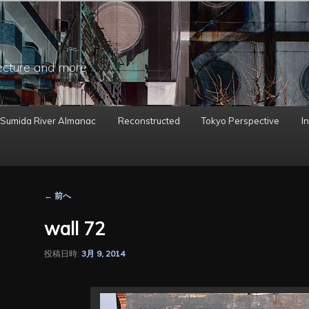
ecture and more
 Sumida River Almanac
Reconstructed
Tokyo Perspective
In
投
←
前へ
稿
ナ
wall 72
ビ
ゲ
投稿日時:
3月 9, 2014
ー
シ
ョ