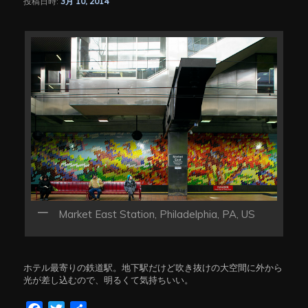
投稿日時:
3月 10, 2014
シ
ョ
ン
Market East Station, Philadelphia, PA, US
ホテル最寄りの鉄道駅。地下駅だけど吹き抜けの大空間に外から
光が差し込むので、明るくて気持ちいい。