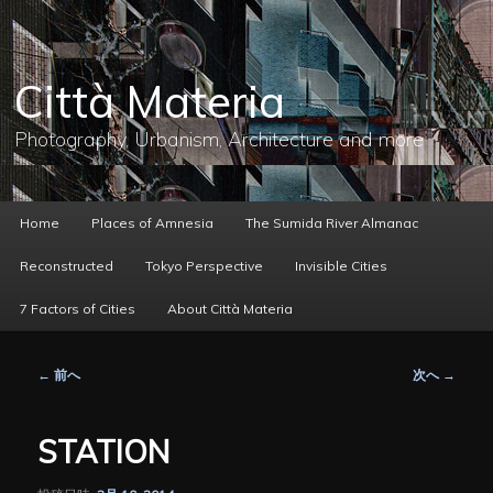
メ
イ
ン
コ
Città Materia
ン
テ
ン
Photography, Urbanism, Architecture and more
ツ
へ
移
動
メ
Home
Places of Amnesia
The Sumida River Almanac
イ
ン
Reconstructed
Tokyo Perspective
Invisible Cities
メ
ニ
7 Factors of Cities
About Città Materia
ュ
ー
投
←
前へ
次へ
→
稿
ナ
ビ
STATION
ゲ
ー