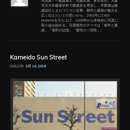
写真家／一級建築士。札幌出身、東京在住。大阪
ゲ
市立大学建築学科で建築史を専攻し、卒業後は建
ー
築設計とまちづくりに従事。都市と建築の魅力を
広く伝えたいとの思いから、2002年にCittà
シ
Materiaを立ち上げ、2005年から本格的に写真に
ョ
取り組み始める。写真製作のテーマは「都市と建
ン
築」「場所の記憶」「都市の一回性」。
Kameido Sun Street
投稿日時:
3月 14, 2016