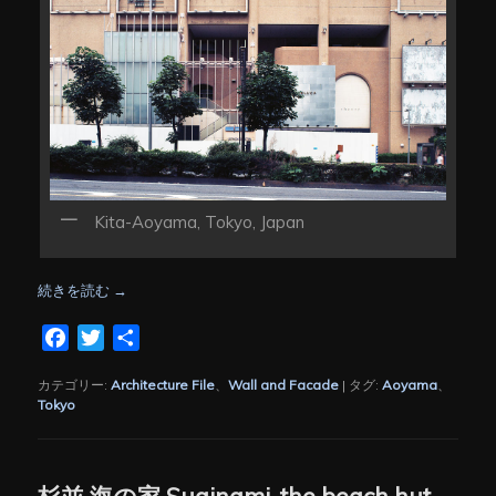
Kita-Aoyama, Tokyo, Japan
続きを読む
→
Facebook
Twitter
共
有
カテゴリー:
Architecture File
、
Wall and Facade
|
タグ:
Aoyama
、
Tokyo