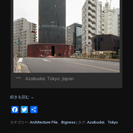
Azabudai, Tokyo, Japan
続きを読む
→
Facebook
Twitter
共
有
カテゴリー:
Architecture File
、
Bigness
|
タグ:
Azabudai
、
Tokyo