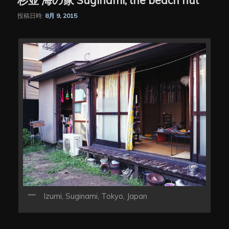
杉並 海の家 Suginami, the beach hut
投稿日時:
8月 9, 2015
Izumi, Suginami, Tokyo, Japan