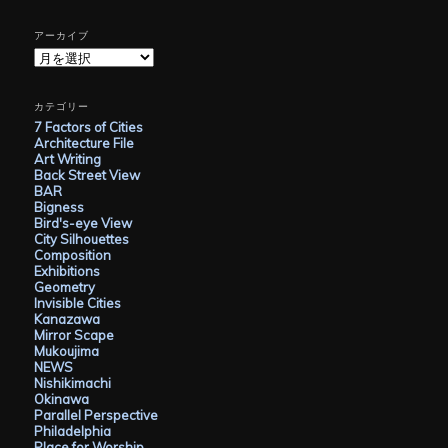
アーカイブ
ア
ー
カ
イ
カテゴリー
ブ
7 Factors of Cities
Architecture File
Art Writing
Back Street View
BAR
Bigness
Bird's-eye View
City Silhouettes
Composition
Exhibitions
Geometry
Invisible Cities
Kanazawa
Mirror Scape
Mukoujima
NEWS
Nishikimachi
Okinawa
Parallel Perspective
Philadelphia
Place for Worship