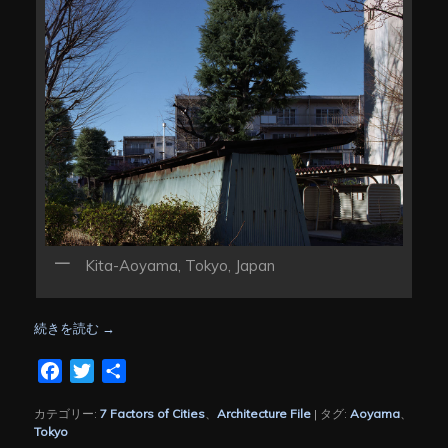
Kita-Aoyama, Tokyo, Japan
続きを読む
→
Facebook
Twitter
共
有
カテゴリー:
7 Factors of Cities
、
Architecture File
|
タグ:
Aoyama
、
Tokyo