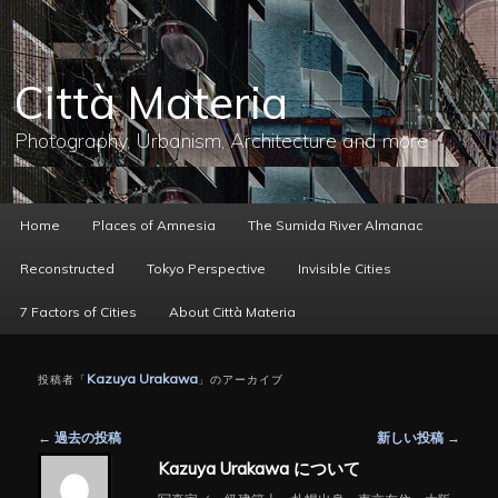
メ
サ
イ
ブ
ン
コ
コ
ン
Città Materia
ン
テ
テ
ン
ン
ツ
Photography, Urbanism, Architecture and more
ツ
へ
へ
移
移
動
動
メ
Home
Places of Amnesia
The Sumida River Almanac
イ
ン
Reconstructed
Tokyo Perspective
Invisible Cities
メ
ニ
7 Factors of Cities
About Città Materia
ュ
ー
Kazuya Urakawa
投稿者「
」のアーカイブ
投
←
過去の投稿
新しい投稿
→
稿
Kazuya Urakawa について
ナ
ビ