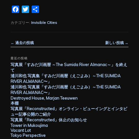
Facebook
Twitter
共
有
カテゴリー:
Invisible Cities
投
←
過去の投稿
新しい投稿
→
稿
ナ
最近の投稿
ビ
写真展「すみだ川画暦 ～The Sumida River Almanac～」を終え
ゲ
て
ー
浦川和也 写真集「すみだ川画暦（えごよみ）～THE SUMIDA
シ
RIVER ALMANAC〜」
ョ
浦川和也 写真展「すみだ川画暦（えごよみ）～THE SUMIDA
ン
RIVER ALMANAC〜」
Destroyed House, Marjan Teeuwen
本棚
写真展「Reconstructed」オンライン・ビューイングとインタビ
ュー記事公開のご紹介
写真展「Reconstructed」休止のお知らせ
Tower in Mukoujima
Vacant Lot
Tokyo Perspective