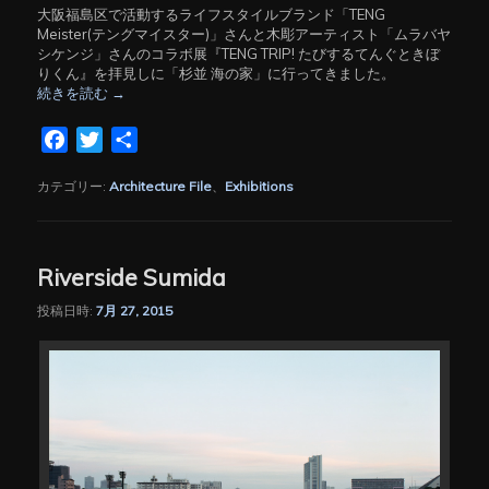
大阪福島区で活動するライフスタイルブランド「TENG
Meister(テングマイスター)」さんと木彫アーティスト「ムラバヤ
シケンジ」さんのコラボ展『TENG TRIP! たびするてんぐときぼ
りくん』を拝見しに「杉並 海の家」に行ってきました。
続きを読む
→
Facebook
Twitter
共
有
カテゴリー:
Architecture File
、
Exhibitions
Riverside Sumida
投稿日時:
7月 27, 2015