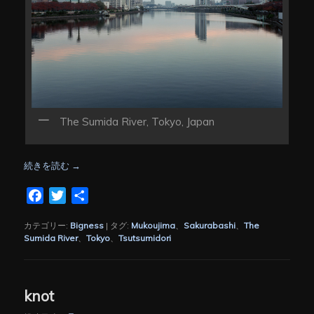
The Sumida River, Tokyo, Japan
続きを読む
→
Facebook
Twitter
共
有
カテゴリー:
Bigness
|
タグ:
Mukoujima
、
Sakurabashi
、
The
Sumida River
、
Tokyo
、
Tsutsumidori
knot