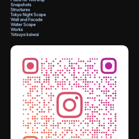
Snapshots
Structures
Tokyo Night Scape
Wall and Facade
Water Scape
Works
Yotsuya kaiwai