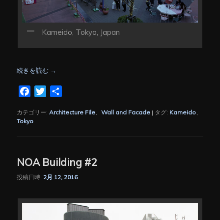
Kameido, Tokyo, Japan
続きを読む
→
Facebook
Twitter
共
有
カテゴリー:
Architecture File
、
Wall and Facade
|
タグ:
Kameido
、
Tokyo
NOA Building #2
投稿日時:
2月 12, 2016