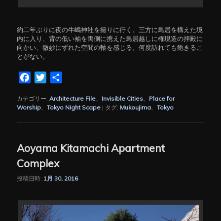
約二年ぶりに夜の牛嶋神社を撮りに行く。三方に鳥居を構えた境
内に入り、背の低い袖を両側に携えた鳥居越しに権現造の拝殿に
向かい、微妙にずれた空間の軸を感じる。何度訪れても飽きるこ
とがない。
Facebook
Twitter
共
有
カテゴリー:
Architecture File
、
Invisible Cities
、
Place for
Worship
、
Tokyo Night Scape
|
タグ:
Mukoujima
、
Tokyo
Aoyama Kitamachi Apartment
Complex
投稿日時:
1月 30, 2016