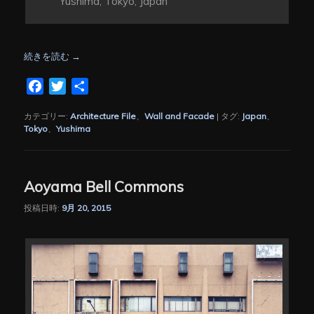
Yushima, Tokyo, Japan
続きを読む
→
Facebook
Twitter
共
有
カテゴリー:
Architecture File
、
Wall and Facade
|
タグ:
Japan
、
Tokyo
、
Yushima
Aoyama Bell Commons
投稿日時:
9月 20, 2015